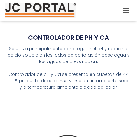
T
O
G
G
CONTROLADOR DE PH Y CA
L
E
Se utiliza principalmente para regular el pH y reducir el
N
calcio soluble en los lodos de perforación base agua y
A
las aguas de preparación.
V
I
G
Controlador de pH y Ca se presenta en cubetas de 44
A
Lb. El producto debe conservarse en un ambiente seco
T
y a temperatura ambiente alejado del calor.
I
O
N