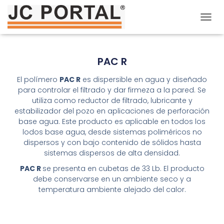
T
O
G
G
PAC R
L
E
El polímero
PAC R
es dispersible en agua y diseñado
N
para controlar el filtrado y dar firmeza a la pared. Se
A
utiliza como reductor de filtrado, lubricante y
V
estabilizador del pozo en aplicaciones de perforación
I
G
base agua. Este producto es aplicable en todos los
A
lodos base agua, desde sistemas poliméricos no
T
dispersos y con bajo contenido de sólidos hasta
I
sistemas dispersos de alta densidad.
O
PAC R
se presenta en cubetas de 33 Lb. El producto
N
debe conservarse en un ambiente seco y a
temperatura ambiente alejado del calor.