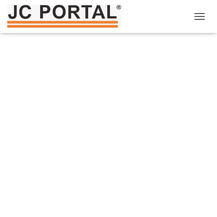
T
O
G
G
L
E
N
A
V
I
G
A
T
I
O
N